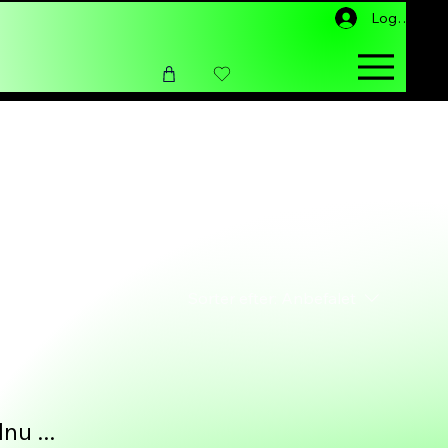
Log ind
Sorter efter:
Anbefalet
nu ...