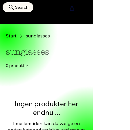
Search
HOURI SHOP
Start
sunglasses
sunglasses
0 produkter
Ingen produkter her
endnu ...
I mellemtiden kan du vælge en
anden kategori og blive ved med at