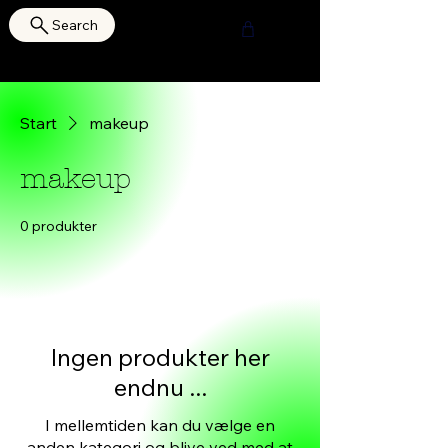
Search
HOURI SHOP
Start
makeup
makeup
0 produkter
Ingen produkter her
endnu ...
I mellemtiden kan du vælge en
anden kategori og blive ved med at