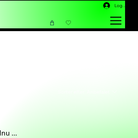
Log ind
Sorter efter:
Anbefalet
nu ...