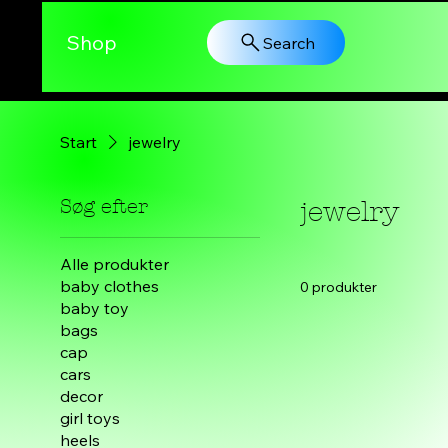
Shop
Search
Start
jewelry
Søg efter
jewelry
Alle produkter
baby clothes
0 produkter
baby toy
bags
cap
cars
decor
girl toys
heels