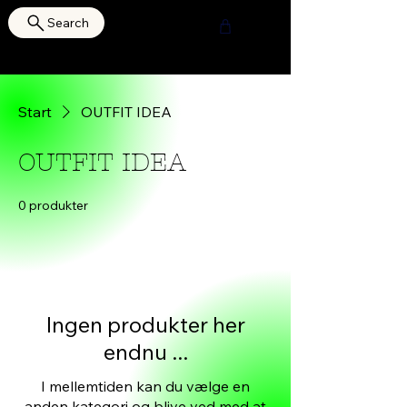
Search
HOURI SHOP
Start
OUTFIT IDEA
OUTFIT IDEA
0 produkter
Ingen produkter her
endnu ...
I mellemtiden kan du vælge en
anden kategori og blive ved med at