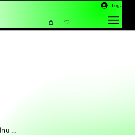
Log ind
Sorter efter:
Anbefalet
nu ...